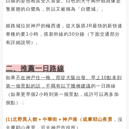
白牆的姿態相當受人喜愛。白色的天守閣外觀就像是
隻展翅的白鷺鳥，所以又被稱為「白鷺城」。
姬路城位於神戶的極西邊，從大阪搭JR最快的新快速
車種約要1小時，搭新幹線約30分鐘（下面交通部分
有詳細說明）。
二、推薦一日路線
如果
不在神戶住一晚，而從大阪出發、早上10點多到
第一個景點的話，不羈有以下幾種建議
的一日路線
（如果更早個2小時到第一個景點，或許可以再多加
個點）：
(1)北野異人館＋中華街＋神戶港（或摩耶山夜景
，沒
去摩耶山夜景，可去神戶市役所）