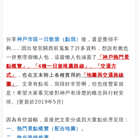
分享
神戶市區一日散策（點我）
後，還是覺得不
夠......因出發至關西前蒐集了許多資料，想說乾脆也
一併整理個懶人包，這篇懶人包涵蓋了
「神戶熱門景
點概覽」、「4種一日遊推薦路線」、「交通方
式」
，也在文末附上各種實用的
「地圖與交通路線
圖」
。文章有點長，寫得好辛苦啊，但也很豐富就
是！希望大家看完後對神戶有清楚的概念與行程安
排。(更新於2019年5月)
因為有些篇幅，直接把文章分成四大重點依序呈現：
一、熱門景點概覽（配合地圖）。
二、散步路線推薦。