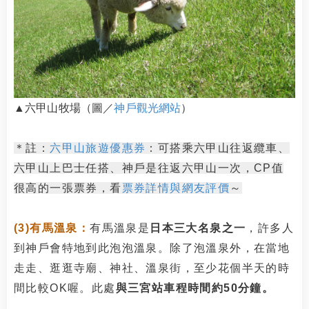
▲六甲山牧場（圖／
神戶觀光網站
）
＊註：
六甲山旅遊優惠券
：可搭乘六甲山往返纜車、
六甲山上巴士任搭、神戶是往返六甲山一次，CP值
很高的一張票券，看
票券詳情與網友評價
～
(3)有馬溫泉：
有馬溫泉是
日本三大名泉之一
，許多人
到神戶會特地到此泡泡溫泉。除了泡溫泉外，在當地
走走、逛逛寺廟、神社、溫泉街，至少花個半天的時
間比較OK喔。此處
與三宮站車程時間約50分鐘。