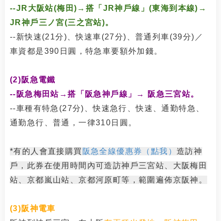
--JR大阪站(梅田)→搭「JR神戶線」(東海到本線)→
JR神戶三ノ宮(三之宮站)。
--新快速(21分)、快速車(27分)、普通列車(39分)／
車資都是390日圓，特急車要額外加錢。
(2)阪急電鐵
--阪急梅田站→搭「阪急神戶線」→ 阪急三宮站。
--車種有特急(27分)、快速急行、快速、通勤特急、
通勤急行、普通，一律310日圓。
*有的人會直接購買
阪急全線優惠券（點我）
造訪神
戶，此券在使用時間內可造訪神戶三宮站、大阪梅田
站、京都嵐山站、京都河原町等，範圍遍佈京阪神。
(3)阪神電車