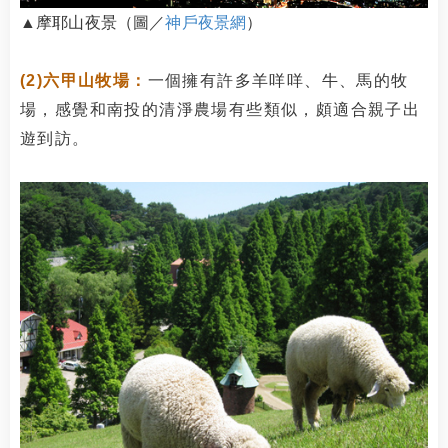
▲摩耶山夜景（圖／
神戶夜景網
）
(2)六甲山牧場：
一個擁有許多羊咩咩、牛、馬的牧
場，感覺和南投的清淨農場有些類似，頗適合親子出
遊到訪。