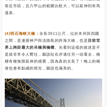
靠近市區，且六甲山的範圍比較大，可以延伸到有馬
溫泉。
(4)明石海峽大橋：
全長3911公尺，位於本州與四國
之間，是連接神戶與淡路島的跨海大橋，也是
目前世
界上跨距最大的吊橋與橋樑
。光看到這樣的敘述是不
是就非常令人嚮往，聽說站在岸邊往另一頭看去，橋
樑有種無限延伸的感覺，因為真的太長了！晚上的橋
身也會有點綴的燈光，聽說也滿美的。