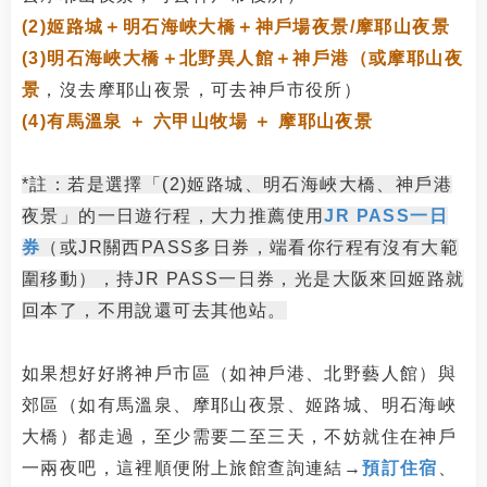
(2)姬路城＋明石海峽大橋＋神戶場夜景/摩耶山夜景
(3)明石海峽大橋＋北野異人館＋神戶港（或摩耶山夜
景
，沒去摩耶山夜景，可去神戶市役所）
(4)有馬溫泉 ＋ 六甲山牧場 ＋ 摩耶山夜景
*註：若是選擇「(2)姬路城、明石海峽大橋、神戶港
夜景」的一日遊行程，大力推薦使用
JR PASS一日
券
（或JR關西PASS多日
券，端看你行程有沒有大範
圍移動），持JR PASS一日券，光是大阪來回姬路就
回本了，不用說還可去其他站。
如果想好好將神戶市區（如神戶港、北野藝人館）與
郊區（如有馬溫泉、摩耶山夜景、姬路城、明石海峽
大橋）都走過，至少需要二至三天，不妨就住在神戶
一兩夜吧，這裡順便附上旅館查詢連結→
預訂住宿
、