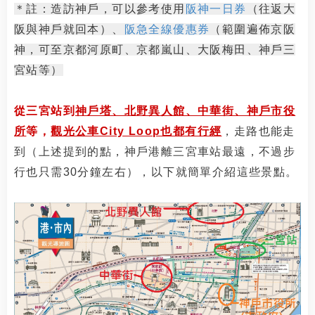
＊註：造訪神戶，可以參考使用
阪神一日券
（往返大
阪與神戶就回本）、
阪急全線優惠券
（範圍遍佈京阪
神，可至京都河原町、京都嵐山、大阪梅田、神戶三
宮站等）
從三宮站到
神戶塔、北野異人館、中華街、神戶市役
所
等，
觀光公車City Loop也都有行經
，走路也能走
到（上述提到的點，神戶港離三宮車站最遠，不過步
行也只需30分鐘左右），以下就簡單介紹這些景點。