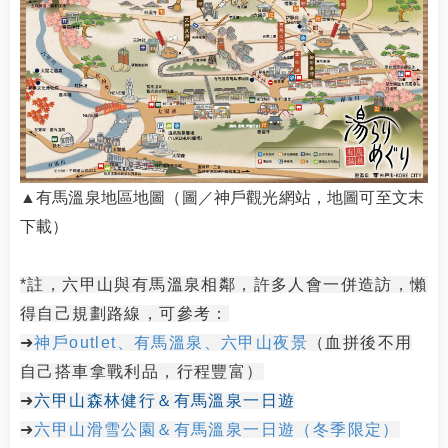
▲有馬溫泉地區地圖（圖／神戶觀光網站，地圖可至文末
下載）
*註，六甲山與有馬溫泉相鄰，許多人會一併造訪，懶
得自己規劃路線，可參考：
➜
神戶outlet、有馬溫泉、六甲山夜景
（血拼後不用
自己搭車拿戰利品，行程豐富）
➜
六甲山森林健行＆有馬溫泉一日遊
➜
六甲山滑雪公園＆有馬溫泉一日遊（冬季限定）