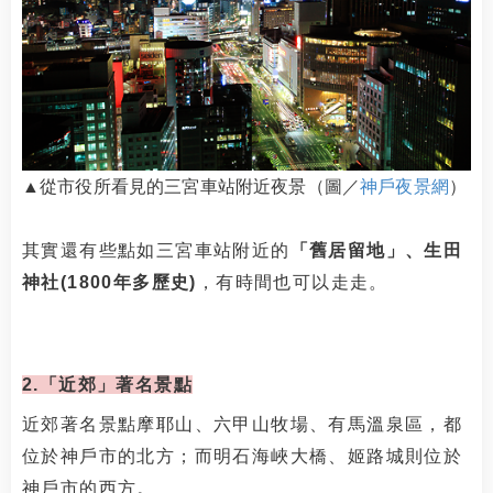
▲從市役所看見的三宮車站附近夜景
（圖／
神戶夜景網
）
其實還有些點如三宮車站附近的
「舊居留地」、生田
神社(1800年多歷史)
，有時間也可以走走。
2.「近郊」著名景點
近郊著名景點摩耶山、六甲山牧場、有馬溫泉區，都
位於神戶市的北方；而明石海峽大橋、姬路城則位於
神戶市的西方。