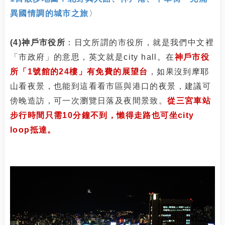
異國情調的城市之旅
〉
(4)神戶市役所
：日文所謂的市役所，就是我們中文裡
「市政府」的意思，英文就是city hall。在
神戶市役
所「1號館的24樓」有免費的展望台
，如果沒到摩耶
山看夜景，也能到這看看市區與港口的夜景，建議可
傍晚造訪，可一次瀏覽日落及夜間景致。
從三宮車站
步行時間只需10分鐘不到，懶得走路也可坐city
loop抵達。