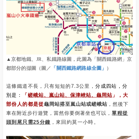
▲京都地鐵、JR、私鐵路線圖，此圖為「關西鐵路網」京
都部分的擷圖
（圖／
「關西鐵路網路線全圖」
）
這條鐵道不長，只有短短的7.3公里，
分成四站，分
別是：
「
嵯峨站、嵐山站、保津峽站、龜岡站
」
，大
部份人的都是從
龜岡站搭至嵐山站或
嵯峨站
，然後下
車在附近步行遊覽，當然你要倒著坐也可以
，
單程從
頭到尾只需25分鐘
，來回約莫一小時。