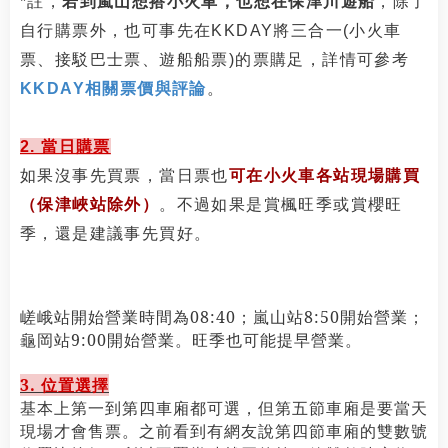
*註，
若到嵐山想搭小火車，也想在保津川遊船
，除了
自行購票外，也可事先在KKDAY將三合一(小火車
票、接駁巴士票、遊船船票)的票購足，詳情可參考
KKDAY相關票價與評論
。
2. 當日購票
如果沒事先買票，當日票也
可在小火車各站現場購買
（保津峽站除外）
。不過如果是賞楓旺季或賞櫻旺
季，還是建議事先買好。
嵯峨站開始營業時間為
08:40
；嵐山站
8:50
開始營業；
龜岡站
9:00
開始營業。旺季也可能提早營業。
3.
位置選擇
基本上第一到第四車廂都可選，但第五節車廂是要當天
現場才會售票。之前看到有網友說第四節車廂的雙數號