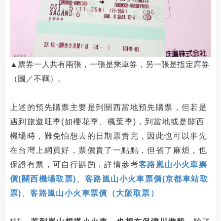
▲票券一人共有兩張，一張是乘車券，另一張是指定席券
（圖／不羈）。
上述的預先購票主要是到關西當地預先購票，但若是
遇到旅遊旺季(如櫻花季、楓葉季)，到當地或是關西
機場時，難免怕想去的日期票賣完，因此也可以事先
在台灣上網買好，票價貴了一點點，但省了麻煩，也
保證有票，可自行斟酌，詳情參考
客路嵐山小火車票
價(關西機場取票)
、
客路嵐山小火車票價(京都車站取
票)
、
客路嵐山小火車票價（大阪取票）