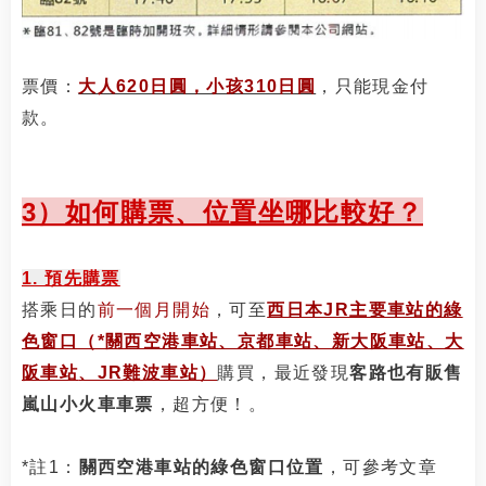
票價：
大人620日圓，小孩310日圓
，只能現金付
款。
3）如何購票、位置坐哪比較好？
1. 預先購票
搭乘日的
前一個月開始
，可至
西日本JR主要車站的綠
色窗口（*
關西空港車站、京都車站、新大阪車站、大
阪車站
、JR難波車站）
購買，最近發現
客路也有販售
嵐山小火車車票
，超方便！。
*註1：
關西空港車站的綠色窗口位置
，可參考文章