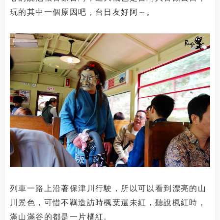
玩的其中一個原因吧，台日友好阿～。
列車一路上沿著保津川行駛，所以可以看到漂亮的山
川景色，可惜不羈造訪時楓葉還未紅，聽說楓紅時，
滿山滿谷的都是一片橘紅。