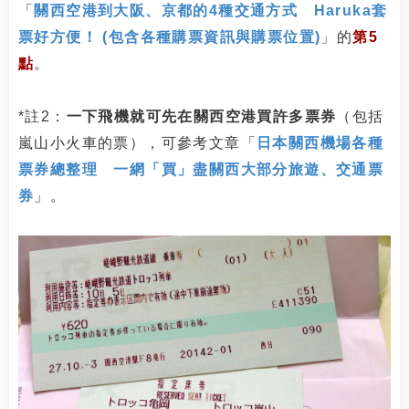
「
關西空港到大阪、京都的4種交通方式 Haruka套
票好方便！ (包含各種購票資訊與購票位置)
」的
第5
點
。
*註2：
一下飛機就可先在關西空港買許多票券
（包括
嵐山小火車的票），可參考文章「
日本關西機場各種
票券總整理 一網「買」盡關西大部分旅遊、交通票
券
」。