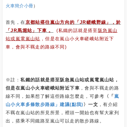
火車簡介小冊
）
首先，在
京都站搭往嵐山方向的「
JR
嵯峨野線」，於
「JR馬堀站」下車 。
(私鐵的話就是搭至
阪急嵐山
站或嵐電嵐山站
，但是在嵐山小火車嵯峨站附近下
車，會與不羈走的路線不同)
※註：
私鐵的話就是搭至阪急嵐山站或嵐電嵐山站，
但是在嵐山小火車嵯峨站附近下車
，會
與不羈走的路
線不同，如果想了解這些路線怎麼走，可參考
〈「
嵐
山小火車多條散步路線」建議(點我)
〉一文
，有介紹
不羈在嵐山站的所見所景，裡頭一開始也有幫大家列
出，搭乘不同鐵路至嵐山可以走的散步路線。