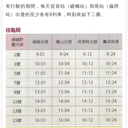
有行駛的期間，每天從首站（
嵯峨站）和尾站（龜岡
站）出發的至少各有8列車，時刻表如下二圖。