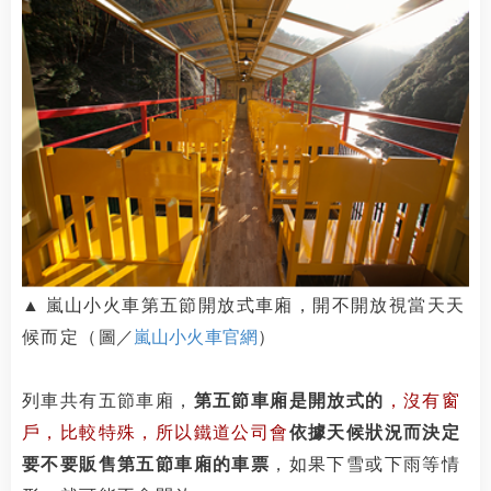
▲
嵐山小火車第五節開放式車廂，開不開放視當天天
候而定（
圖／
嵐山小火車官網
）
列車共有五節車廂，
第五節車廂是開放式的
，沒有窗
戶，
比較特殊，
所以鐵道公司會
依據天候狀況而決定
要不要販售第五節車廂的車票
，如果下雪或下雨等情