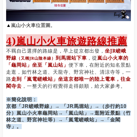
▲嵐山小火車位置圖。
4)
嵐山小火車旅遊路線推薦
不羈自己選擇的路線是，早上從京都出發，
坐JR嵯峨
野線
到馬堀站下車
，
從
嵐山小火車的
（又稱JR山陰本線）
「龜岡站」坐至「嵐山站」
便下車，在附近的知名景點
走逛，如竹林之道、天龍寺、野宮神社、清涼寺等，一
路
走到「嵐電
嵯峨
站」坐這京都唯一的陸上電車，往金
閣寺去
，一整天的行程覺得走得頗順，給大家參考。
※簡
化
說明：
京都「JR嵯峨野線」
→ 「JR馬堀站」→
（步行約10
分）
嵐山小火車龜岡站
→
「嵐山站」→逛附近景點（竹
林之道、野宮神社等）→「
嵐電
嵯峨站」→「金閣
寺」
。