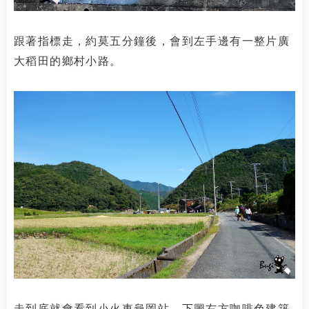
跟著指標走，約莫五分鐘後，會到左手邊有一整片廣
大稻田的鄉村小路。
走到底就會看到小火車龜岡站，下圖右方咖啡色建築