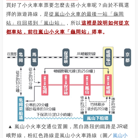
買好了小火車車票要怎麼去搭小火車呢？由於不羈選
擇的旅遊路線，是
從嵐山小火車的最後一站「龜岡
站」往回搭到「嵐山站」
，所以
這裡是說明如何從京
都車站，前往嵐山小火車「龜岡站」
搭車。
▲
嵐山小火車交通位置圖，黑白路段的鐵路是JR嵯
峨野線，粉紅色路線是嵐山小火車路線（
圖／
嵐山小