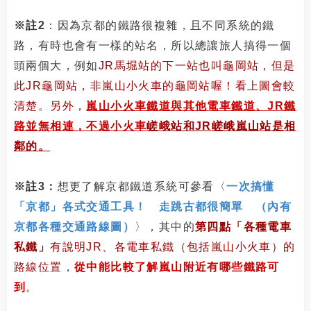
※註2
：因為京都的鐵路很複雜，且不同系統的鐵
路，有時也會有一樣的站名，所以總讓旅人搞得一個
頭兩個大，例如
JR馬堀站的下一站也叫龜岡站，但是
此
JR
龜岡站，非嵐山小火車的龜岡站喔！看上圖會較
清楚
。另外
，
嵐山小火車鐵道與其他電車鐵道、JR鐵
路並無相連，不過小火車
嵯峨站和JR
嵯峨嵐山站是相
鄰的。
※註3：
想更了解京都鐵道系統可參看〈
一次搞懂
「京都」各式交通工具！ 走跳古都很簡單 （內有
京都各種交通路線圖）
〉，其中的
第四點「各種電車
私鐵」
有說明JR、各電車私鐵（包括嵐山小火車）的
路線位置
，
從中能比較了解嵐山附近有哪些鐵路可
到
。