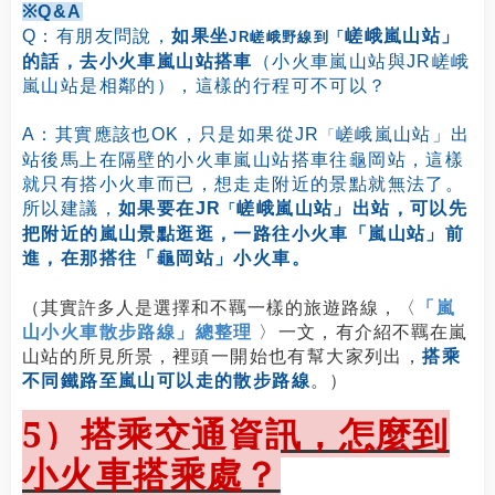
※Q&A
Q：有朋友問說，
如果
坐
嵯峨嵐山站」
JR嵯峨野線到
「
的話，去小火車嵐山站搭車
（小火車嵐山站與JR
嵯峨
嵐山站是相鄰的
），這樣的行程可不可以？
A：其實應該也OK，只是如果從JR
嵯峨嵐山站」
出
「
站後馬上在隔壁的小火車嵐山站搭車往龜岡站，這樣
就只有搭小火車而已，想走走附近的景點就無法了。
所以建議，
如果要在
JR
嵯峨嵐山站」出站，可以先
「
把附近的嵐山景點逛逛，一路往小火車「嵐山站」前
進，
在那搭往「龜岡站」小火車。
（其實許多人是選擇和不羈一樣的旅遊路線，
〈
「嵐
山小火車散步路線」總整理
〉
一文，
有
介紹不羈在嵐
山站的所見所景，
裡頭一開始也有幫大家列出，
搭乘
不同鐵路至嵐山可以走的散步路線
。
）
5
）搭乘交通資訊，怎麼到
小火車搭乘處？