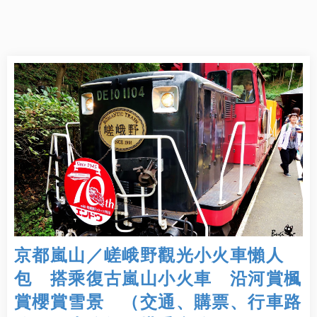
京都嵐山／嵯峨野觀光小火車懶人
包 搭乘復古嵐山小火車 沿河賞楓
賞櫻賞雪景 （交通、購票、行車路