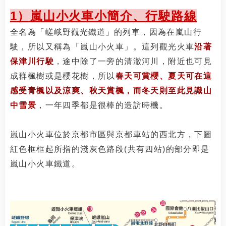
1）嵐山小火車小簡介、行駛路線
全名為「
嵯峨野觀光鐵道
」的列車，因為在嵐山行
駛，所以又稱為「嵐山小火車」。這列觀光火車
沿著
保津川行駛
，途中除了一旁的清澈河川，附近也可見
成群楓樹或是櫻花樹，所以
春天可賞櫻、夏天可在這
感受青楓以及涼爽、秋天賞楓，而冬天則至此見識山
中雪景
，一年四季都是很棒的造訪時機。
嵐山小火車位於京都市區與京都車站的西北方，下圖
紅色框框起所指的淺灰色路段(共有四站)的部分即是
嵐山小火車鐵道。