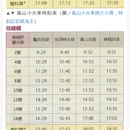
▲
▼
嵐山小火車時刻表（
圖／
嵐山小火車簡介小冊，時
刻以官網為主
）