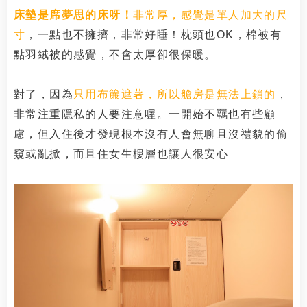
床墊是席夢思的床呀！
非常厚，感覺是單人加大的尺
寸
，一點也不擁擠，非常好睡！枕頭也OK，棉被有
點羽絨被的感覺，不會太厚卻很保暖。
對了，因為
只用布簾遮著，所以艙房是無法上鎖的
，
非常注重隱私的人要注意喔。一開始不羈也有些顧
慮，但入住後才發現根本沒有人會無聊且沒禮貌的偷
窺或亂掀，而且住女生樓層也讓人很安心