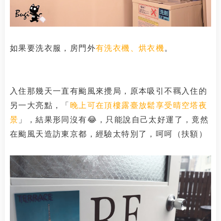
如果要洗衣服，房門外
有洗衣機、烘衣機
。
入住那幾天一直有颱風來攪局，原本吸引不羈入住的
另一大亮點，「
晚上可在頂樓露臺放鬆享受晴空塔夜
景
」，結果形同沒有😂，只能說自己太好運了，竟然
在颱風天造訪東京都，經驗太特別了，呵呵（扶額）