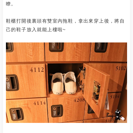
瞭。
鞋櫃打開後裏頭有雙室內拖鞋，拿出來穿上後，將自
己的鞋子放入就能上樓啦~