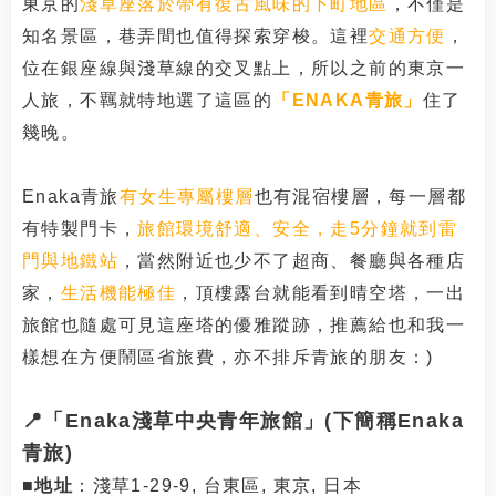
東京的
淺草座落於帶有復古風味的下町地區
，不僅是
知名景區，巷弄間也值得探索穿梭。這裡
交通方便
，
位在銀座線與淺草線的交叉點上，所以之前的東京一
人旅，不羈就特地選了這區的
「
ENAKA青旅」
住了
幾晚。
Enaka青旅
有女生專屬樓層
也有混宿樓層，每一層都
有特製門卡，
旅館環境舒適、安全，走5分鐘就到雷
門與地鐵站
，當然附近也少不了超商、餐廳與各種店
家，
生活機能極佳
，頂樓露台就能看到晴空塔，一出
旅館也隨處可見這座塔的優雅蹤跡，推薦給也和我一
樣想在方便鬧區省旅費，亦不排斥青旅的朋友：)
📍
「Enaka淺草中央青年旅館」(下簡稱Enaka
青旅)
■地址
：淺草1-29-9, 台東區, 東京, 日本