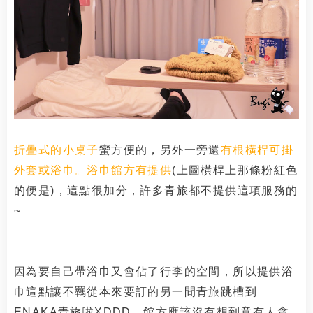
折疊式的小桌子
蠻方便的，另外一旁還
有根橫桿可掛
外套或浴巾。浴巾館方有提供
(上圖橫桿上那條粉紅色
的便是)，這點很加分，許多青旅都不提供這項服務的
~
因為要自己帶浴巾又會佔了行李的空間，所以提供浴
巾這點讓不羈從本來要訂的另一間青旅跳槽到
ENAKA青旅啦XDDD，館方應該沒有想到竟有人貪