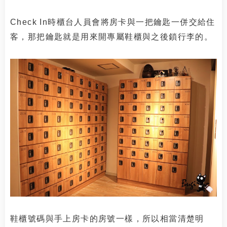
Check In時櫃台人員會將房卡與一把鑰匙一併交給住
客，那把鑰匙就是用來開專屬鞋櫃與之後鎖行李的。
鞋櫃號碼與手上房卡的房號一樣，所以相當清楚明