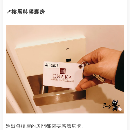
📍樓層與膠囊房
進出每樓層的房門都需要感應房卡。