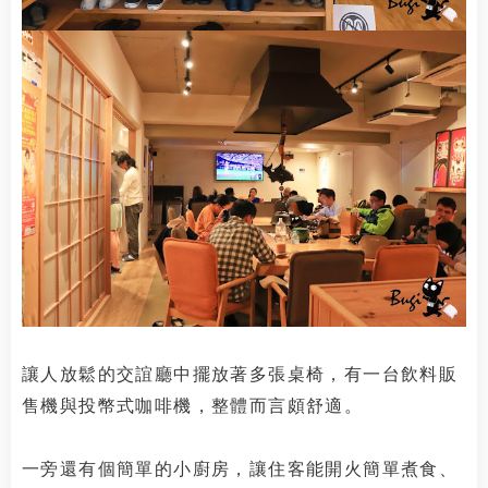
讓人放鬆的交誼廳中擺放著多張桌椅，有一台飲料販
售機與投幣式咖啡機，整體而言頗舒適。
一旁還有個簡單的小廚房，讓住客能開火簡單煮食、