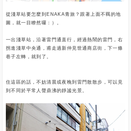
從淺草站要怎麼到ENAKA青旅？跟著上面不羈的地
圖，就一目瞭然囉：）。
一出淺草站，沿著雷門通直行，經過熱鬧的雷門，右
拐進淺草中央通，甫走過新仲見世通商店街，下一條
巷子左轉，就到了。
住這區的話，不妨清晨或夜晚到雷門散散步，可以見
到不同於平常人聲鼎沸的靜謐光景。