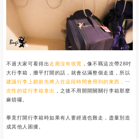
不過大家可看得出
走廊沒有很寬
，像不羈這次帶28吋
大行李箱，攤平打開的話，就會佔滿整個走道，所以
建議行李上鎖前先將入住這段時間會用到的東西，一
次性的從行李箱拿出
，之後不用開開關關行李箱那麼
麻煩囉。
畢竟打開行李箱時如果有人要經過也難走，盡量別造
成其他人困擾。