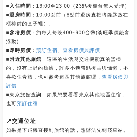
■入住時間
：16:00至23:00（23點後櫃台無人受理）
■
退房時間
：10:00以前（8點前退房直接將鑰匙放在
櫃檯前的盒子裡）。
■
參考房價
：約每人每晚400~900台幣(淡旺季價錢會
浮動)
■
即時房價
：
預訂住宿
、
查看房價與評價
■
附近其他旅館
：這區的生活與交通機能真的蠻棒
的，沒有上野的壅擠，許多小巷帶點復古與慵懶，不
喜歡住青旅，也可參考這區其他旅館囉，
查看房價與
評價
■東京旅館查詢：如果想要看看東京其他地區住宿，
也可
預訂住宿
📍交通位址
如果是下飛機直接到旅館的話，想辦法先到淺草站。