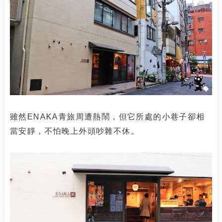
雖然ENAKA青旅周遭熱鬧，但它所處的小巷子卻相
當安靜，不怕晚上外頭吵雜不休。