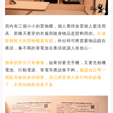
房內有三個小小的置物櫃，個人覺得放置個人盥洗用
具、那幾天要穿的衣服與隨身物品是蠻夠用的。
右邊
那個較大的置物櫃還有鎖
，外出時可將貴重物品鎖在
裏頭，像不羈的筆電放在裏頭就讓人很放心~
插座的部分只有兩個
，如果你要充手機，又要充相機
電池、行動電源、筆電等應該會不夠，
建議自己帶一
個延長線的多頭插座
，這已經是個人旅行時的必備
了，不用怕旅館插座不多。