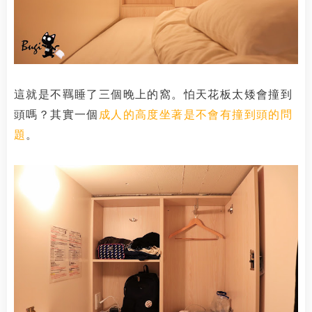
這就是不羈睡了三個晚上的窩。怕天花板太矮會撞到
頭嗎？其實一個
成人的高度坐著是不會有撞到頭的問
題
。