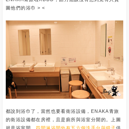
圖他們的浴巾 > <
都說到浴巾了，當然也要看衛浴設備，ENAKA青旅
的衛浴設備都在房裡，且是廁所與浴室分開的。上圖
就是浴室間，
四間淋浴間外有五六個洗手台與鏡子
供