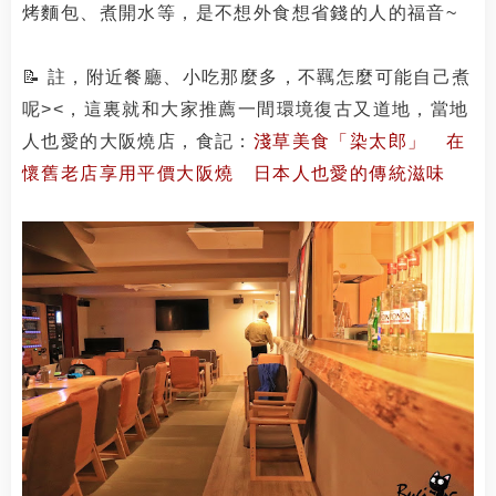
烤麵包、煮開水等，是不想外食想省錢的人的福音~
📝 註，附近餐廳、小吃那麼多，不羈怎麼可能自己煮
呢><，這裏就和大家推薦一間環境復古又道地，當地
人也愛的大阪燒店，食記：
淺草美食「染太郎」 在
懷舊老店享用平價大阪燒 日本人也愛的傳統滋味