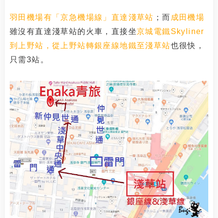
羽田機場有「京急機場線」直達淺草站
；而
成田機場
雖沒有直達淺草站的火車，直接坐
京城電鐵Skyliner
到上野站，
從上野站轉銀座線地鐵至淺草站
也很快，
只需3站。